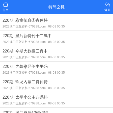
特码玄机
首页
返回
220期: 彩童传真①肖仲特
2023澳门正版资料 670288.com
08-08 00:35
220期: 皇后新特刊十二碼中
2023澳门正版资料 670288.com
08-08 00:35
220期: 今期大数据三肖中
2023澳门正版资料 670288.com
08-08 00:35
220期: 内慕彩经阁中平码
2023澳门正版资料 670288.com
08-08 00:35
220期: 玖龙内慕二肖仲特
2023澳门正版资料 670288.com
08-08 00:35
220期: 太平小公主八碼料
2023澳门正版资料 670288.com
08-08 00:35
220期: 澳门总坛12碼仲特