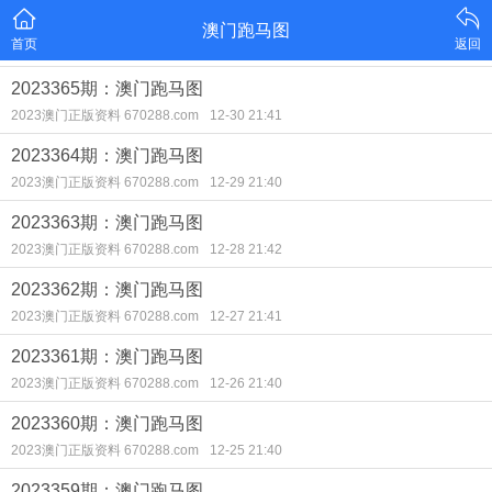
澳门跑马图
首页
返回
2023365期：澳门跑马图
2023澳门正版资料 670288.com
12-30 21:41
2023364期：澳门跑马图
2023澳门正版资料 670288.com
12-29 21:40
2023363期：澳门跑马图
2023澳门正版资料 670288.com
12-28 21:42
2023362期：澳门跑马图
2023澳门正版资料 670288.com
12-27 21:41
2023361期：澳门跑马图
2023澳门正版资料 670288.com
12-26 21:40
2023360期：澳门跑马图
2023澳门正版资料 670288.com
12-25 21:40
2023359期：澳门跑马图