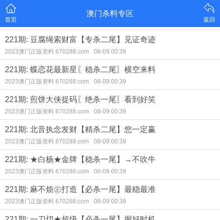
澳门杀料专区
首页
返回
221期: 豆腐绳索财富【专杀二尾】见证奇迹
2023澳门正版资料 670288.com
08-09 00:39
221期: 蝶恋花最新星〖稳杀二尾〗横空来料
2023澳门正版资料 670288.com
08-09 00:39
221期: 煎饼大侠捉码〖绝杀一尾〗看到好笑
2023澳门正版资料 670288.com
08-09 00:39
221期: 北音执念发财【精杀二尾】您一定赢
2023澳门正版资料 670288.com
08-09 00:39
221期: ★白杨★金牌【稳杀一尾】→不吹牛
2023澳门正版资料 670288.com
08-09 00:39
221期: 麻不烦㊣打造【必杀一尾】最稳最准
2023澳门正版资料 670288.com
08-09 00:39
221期: 一刀切★超级【必杀一尾】握好时机