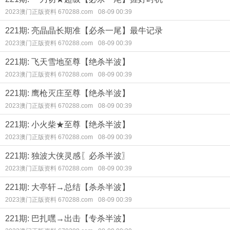
2023澳门正版资料 670288.com
08-09 00:39
221期: 亮晶晶长期准【必杀一尾】最牛记录
2023澳门正版资料 670288.com
08-09 00:39
221期: 飞天雪地至尊【绝杀半波】
2023澳门正版资料 670288.com
08-09 00:39
221期: 鹰枪灭庄至尊【绝杀半波】
2023澳门正版资料 670288.com
08-09 00:39
221期: 小火柴★至尊【绝杀半波】
2023澳门正版资料 670288.com
08-09 00:39
221期: 独波大侠灵感〖必杀半波〗
2023澳门正版资料 670288.com
08-09 00:39
221期: 大亭轩→总结【杀杀半波】
2023澳门正版资料 670288.com
08-09 00:39
221期: 巴扎嘿→出击【专杀半波】