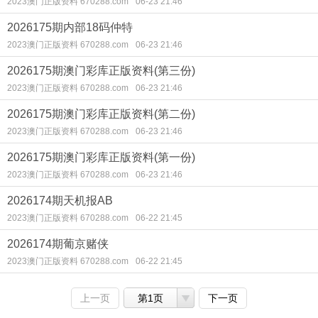
2023澳门正版资料 670288.com
06-23 21:46
2026175期内部18码仲特
2023澳门正版资料 670288.com
06-23 21:46
2026175期澳门彩库正版资料(第三份)
2023澳门正版资料 670288.com
06-23 21:46
2026175期澳门彩库正版资料(第二份)
2023澳门正版资料 670288.com
06-23 21:46
2026175期澳门彩库正版资料(第一份)
2023澳门正版资料 670288.com
06-23 21:46
2026174期天机报AB
2023澳门正版资料 670288.com
06-22 21:45
2026174期葡京赌侠
2023澳门正版资料 670288.com
06-22 21:45
上一页
第1页
下一页