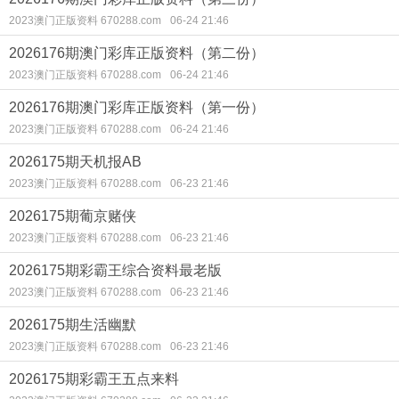
2023澳门正版资料 670288.com
06-24 21:46
2026176期澳门彩库正版资料（第二份）
2023澳门正版资料 670288.com
06-24 21:46
2026176期澳门彩库正版资料（第一份）
2023澳门正版资料 670288.com
06-24 21:46
2026175期天机报AB
2023澳门正版资料 670288.com
06-23 21:46
2026175期葡京赌侠
2023澳门正版资料 670288.com
06-23 21:46
2026175期彩霸王综合资料最老版
2023澳门正版资料 670288.com
06-23 21:46
2026175期生活幽默
2023澳门正版资料 670288.com
06-23 21:46
2026175期彩霸王五点来料