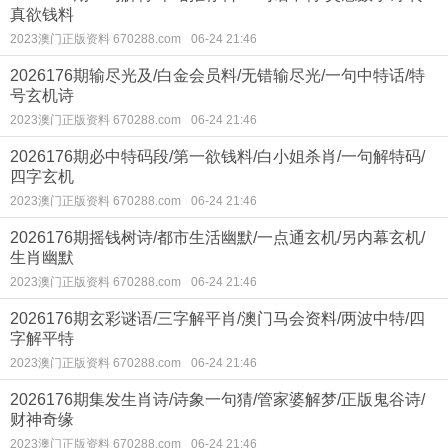
真欲钱料
2023澳门正版资料 670288.com
06-24 21:46
2026176期输尽光及/白金会员料/无错输尽光/一句中特话/特
号玄机诗
2023澳门正版资料 670288.com
06-24 21:46
2026176期必中特码段/第一欲钱料/白小姐杀肖/一句解特码/
四字玄机
2023澳门正版资料 670288.com
06-24 21:46
2026176期摇钱树诗/都市生活幽默/一点通玄机/另内幕玄机/
生肖幽默
2023澳门正版资料 670288.com
06-24 21:46
2026176期玄彩谜语/三字解平肖/澳门马会资料/两波中特/四
字解平特
2023澳门正版资料 670288.com
06-24 21:46
2026176期集发生肖诗/诗象一句猜/管家婆解梦/正版鬼谷诗/
财神奇缘
2023澳门正版资料 670288.com
06-24 21:46