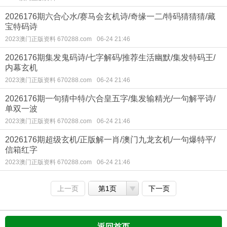
2026176期六合心水/赛马会玄机诗/奇缘一二/特码猜猜猜/藏
宝特码诗
2023澳门正版资料 670288.com
06-24 21:46
2026176期集发鬼码诗/七字解码/推荐生活幽默/集发特码王/
内幕玄机
2023澳门正版资料 670288.com
06-24 21:46
2026176期一句猜中特/六合皇五字/集发输精光/一句解平诗/
单双一波
2023澳门正版资料 670288.com
06-24 21:46
2026176期超级玄机/正版解一肖/澳门九龙玄机/一句爆特平/
信箱红字
2023澳门正版资料 670288.com
06-24 21:46
上一页
第1页
下一页
返回首页