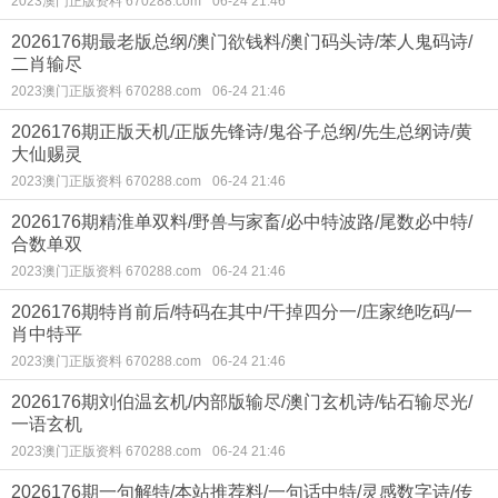
2023澳门正版资料 670288.com
06-24 21:46
2026176期最老版总纲/澳门欲钱料/澳门码头诗/苯人鬼码诗/
二肖输尽
2023澳门正版资料 670288.com
06-24 21:46
2026176期正版天机/正版先锋诗/鬼谷子总纲/先生总纲诗/黄
大仙赐灵
2023澳门正版资料 670288.com
06-24 21:46
2026176期精淮单双料/野兽与家畜/必中特波路/尾数必中特/
合数单双
2023澳门正版资料 670288.com
06-24 21:46
2026176期特肖前后/特码在其中/干掉四分一/庄家绝吃码/一
肖中特平
2023澳门正版资料 670288.com
06-24 21:46
2026176期刘伯温玄机/内部版输尽/澳门玄机诗/钻石输尽光/
一语玄机
2023澳门正版资料 670288.com
06-24 21:46
2026176期一句解特/本站推荐料/一句话中特/灵感数字诗/传