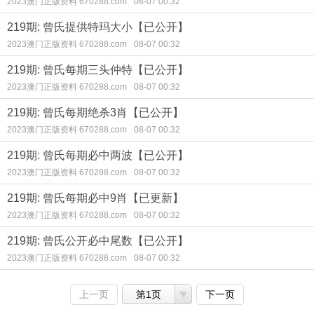
2023澳门正版资料 670288.com
08-07 00:32
219期: 曾氏提供特玛大小【已公开】
2023澳门正版资料 670288.com
08-07 00:32
219期: 曾氏每期三头仲特【已公开】
2023澳门正版资料 670288.com
08-07 00:32
219期: 曾氏每期绝杀3肖【已公开】
2023澳门正版资料 670288.com
08-07 00:32
219期: 曾氏每期必中两波【已公开】
2023澳门正版资料 670288.com
08-07 00:32
219期: 曾氏每期必中9肖【已更新】
2023澳门正版资料 670288.com
08-07 00:32
219期: 曾氏公开必中尾数【已公开】
2023澳门正版资料 670288.com
08-07 00:32
上一页
第1页
下一页