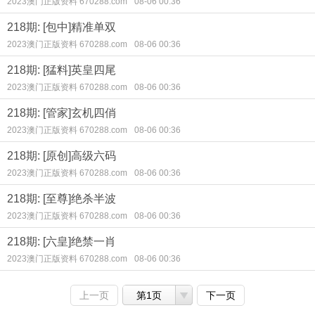
2023澳门正版资料 670288.com
08-06 00:36
218期: [包中]精准单双
2023澳门正版资料 670288.com
08-06 00:36
218期: [猛料]英皇四尾
2023澳门正版资料 670288.com
08-06 00:36
218期: [管家]玄机四俏
2023澳门正版资料 670288.com
08-06 00:36
218期: [原创]高级六码
2023澳门正版资料 670288.com
08-06 00:36
218期: [至尊]绝杀半波
2023澳门正版资料 670288.com
08-06 00:36
218期: [六皇]绝禁一肖
2023澳门正版资料 670288.com
08-06 00:36
上一页
第1页
下一页