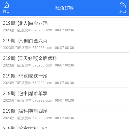
旺角好料
首页
返回
219期: [龙人]白金八玛
2023澳门正版资料 670288.com
08-07 00:36
219期: [六创]白金六肖
2023澳门正版资料 670288.com
08-07 00:36
219期: [天天好彩]金牌猛料
2023澳门正版资料 670288.com
08-07 00:36
219期: [求败]赌侠一尾
2023澳门正版资料 670288.com
08-07 00:36
219期: [包中]精准单双
2023澳门正版资料 670288.com
08-07 00:36
219期: [猛料]英皇四尾
2023澳门正版资料 670288.com
08-07 00:36
219期: [管家]玄机四俏