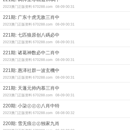
2023澳门正版资料 670288.com
08-09 00:31
221期: 广东十虎无敌三肖中
2023澳门正版资料 670288.com
08-09 00:31
221期: 七匹狼原创八碼必中
2023澳门正版资料 670288.com
08-09 00:31
221期: 诸葛神数必中二肖中
2023澳门正版资料 670288.com
08-09 00:31
221期: 惠泽社群一波玄機中
2023澳门正版资料 670288.com
08-09 00:31
221期: 天蓬元帅内慕三肖中
2023澳门正版资料 670288.com
08-09 00:31
220期: 小柒㊣㊣㊣八肖中特
2023澳门正版资料 670288.com
08-08 00:32
220期: 雪无痕㊣㊣独家九肖