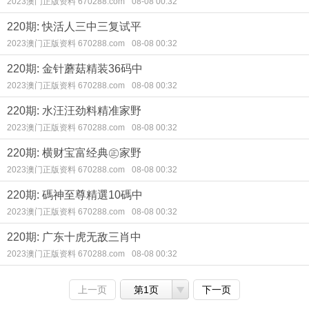
2023澳门正版资料 670288.com
08-08 00:32
220期: 快活人三中三复试平
2023澳门正版资料 670288.com
08-08 00:32
220期: 金针蘑菇精装36码中
2023澳门正版资料 670288.com
08-08 00:32
220期: 水汪汪劲料精准家野
2023澳门正版资料 670288.com
08-08 00:32
220期: 横财宝富经典㊣家野
2023澳门正版资料 670288.com
08-08 00:32
220期: 碼神至尊精選10碼中
2023澳门正版资料 670288.com
08-08 00:32
220期: 广东十虎无敌三肖中
2023澳门正版资料 670288.com
08-08 00:32
上一页
第1页
下一页