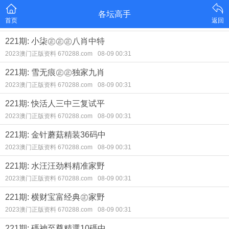
各坛高手
首页
返回
221期: 小柒㊣㊣㊣八肖中特
2023澳门正版资料 670288.com
08-09 00:31
221期: 雪无痕㊣㊣独家九肖
2023澳门正版资料 670288.com
08-09 00:31
221期: 快活人三中三复试平
2023澳门正版资料 670288.com
08-09 00:31
221期: 金针蘑菇精装36码中
2023澳门正版资料 670288.com
08-09 00:31
221期: 水汪汪劲料精准家野
2023澳门正版资料 670288.com
08-09 00:31
221期: 横财宝富经典㊣家野
2023澳门正版资料 670288.com
08-09 00:31
221期: 碼神至尊精選10碼中