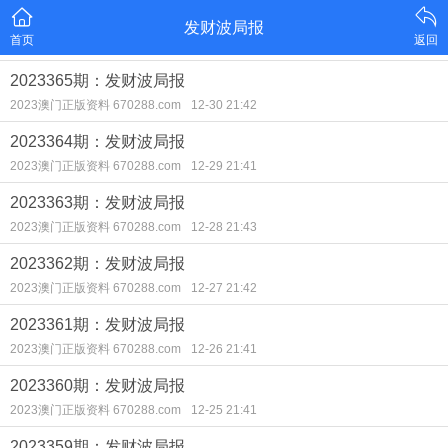
发财波局报
首页
返回
2023365期：发财波局报
2023澳门正版资料 670288.com
12-30 21:42
2023364期：发财波局报
2023澳门正版资料 670288.com
12-29 21:41
2023363期：发财波局报
2023澳门正版资料 670288.com
12-28 21:43
2023362期：发财波局报
2023澳门正版资料 670288.com
12-27 21:42
2023361期：发财波局报
2023澳门正版资料 670288.com
12-26 21:41
2023360期：发财波局报
2023澳门正版资料 670288.com
12-25 21:41
2023359期：发财波局报