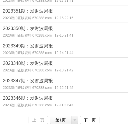
2023澳门正版资料 670288.com
12-17 21:41
2023351期：发财波局报
2023澳门正版资料 670288.com
12-16 22:15
2023350期：发财波局报
2023澳门正版资料 670288.com
12-15 21:41
2023349期：发财波局报
2023澳门正版资料 670288.com
12-14 21:44
2023348期：发财波局报
2023澳门正版资料 670288.com
12-13 21:42
2023347期：发财波局报
2023澳门正版资料 670288.com
12-12 21:45
2023346期：发财波局报
2023澳门正版资料 670288.com
12-11 21:43
上一页
第1页
下一页