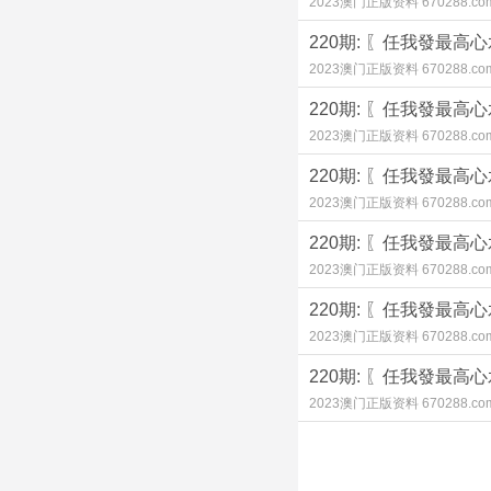
2023澳门正版资料 670288.co
220期: 〖任我發最
2023澳门正版资料 670288.co
220期: 〖任我發最
2023澳门正版资料 670288.co
220期: 〖任我發最
2023澳门正版资料 670288.co
220期: 〖任我發最
2023澳门正版资料 670288.co
220期: 〖任我發最
2023澳门正版资料 670288.co
220期: 〖任我發最
2023澳门正版资料 670288.co