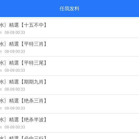
任我发料
高心水〗精選【十五不中】
m
08-09 00:33
高心水〗精選【平特三肖】
m
08-09 00:33
高心水〗精選【平特三尾】
m
08-09 00:33
高心水〗精選【期期九肖】
m
08-09 00:33
高心水〗精選【绝杀三肖】
m
08-09 00:33
高心水〗精選【绝杀半波】
m
08-09 00:33
高心水〗精選【必中三行】