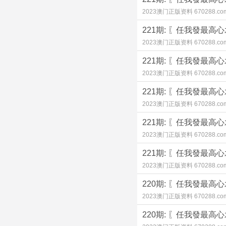
2023澳门正版资料 670288.co
221期: 〖任我發最
2023澳门正版资料 670288.co
221期: 〖任我發最
2023澳门正版资料 670288.co
221期: 〖任我發最
2023澳门正版资料 670288.co
221期: 〖任我發最
2023澳门正版资料 670288.co
221期: 〖任我發最
2023澳门正版资料 670288.co
220期: 〖任我發最
2023澳门正版资料 670288.co
220期: 〖任我發最