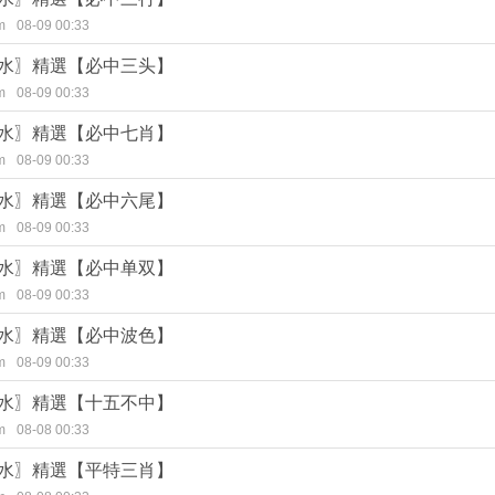
m
08-09 00:33
高心水〗精選【必中三头】
m
08-09 00:33
高心水〗精選【必中七肖】
m
08-09 00:33
高心水〗精選【必中六尾】
m
08-09 00:33
高心水〗精選【必中单双】
m
08-09 00:33
高心水〗精選【必中波色】
m
08-09 00:33
高心水〗精選【十五不中】
m
08-08 00:33
高心水〗精選【平特三肖】