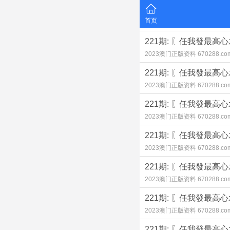
首页
221期: 〖任我發最
2023澳门正版资料 670288.co
221期: 〖任我發最
2023澳门正版资料 670288.co
221期: 〖任我發最
2023澳门正版资料 670288.co
221期: 〖任我發最
2023澳门正版资料 670288.co
221期: 〖任我發最
2023澳门正版资料 670288.co
221期: 〖任我發最
2023澳门正版资料 670288.co
221期: 〖任我發最