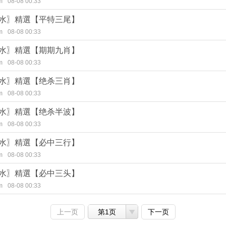
m
08-08 00:33
高心水〗精選【平特三尾】
m
08-08 00:33
高心水〗精選【期期九肖】
m
08-08 00:33
高心水〗精選【绝杀三肖】
m
08-08 00:33
高心水〗精選【绝杀半波】
m
08-08 00:33
高心水〗精選【必中三行】
m
08-08 00:33
高心水〗精選【必中三头】
m
08-08 00:33
上一页
第1页
下一页