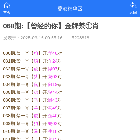
香港精华区
首页
返回
068期:【曾经的你】金牌禁①肖
发表于：2025-03-16 00:55:16
5208818
030期:禁一肖【
狗
】开:
羊48
对
031期:禁一肖【
鸡
】开:
羊24
对
032期:禁一肖【
虎
】开:
鼠07
对
033期:禁一肖【
猪
】开:
龙03
对
034期:禁一肖【
鼠
】开:
鼠19
错
035期:禁一肖【
鸡
】开:
猪44
对
036期:禁一肖【
马
】开:
鼠43
对
037期:禁一肖【
羊
】开:
马49
对
038期:禁一肖【
虎
】开:
兔40
对
039期:禁一肖【
狗
】开:
蛇02
对
040期:禁一肖
【
马
】开:
牛18
对
041期:禁一肖
【
羊
】开:
龙15
对