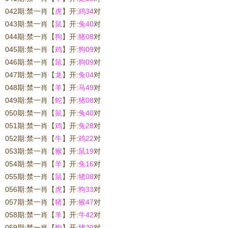
042期:禁一肖
【
虎
】开:
鸡34
对
043期:禁一肖
【
鼠
】开:
兔40
对
044期:禁一肖
【
狗
】开:
猪08
对
045期:禁一肖
【
鸡
】开:
狗09
对
046期:禁一肖
【
鼠
】开:
狗09
对
047期:禁一肖
【
龙
】开:
兔04
对
048期:禁一肖
【
羊
】开:
马49
对
049期:禁一肖
【
蛇
】开:
猪08
对
050期:禁一肖
【
鼠
】开:
兔40
对
051期:禁一肖
【
鸡
】开:
兔28
对
052期:禁一肖
【
牛
】开:
鸡22
对
053期:禁一肖
【
猴
】开:
鼠19
对
054期:禁一肖
【
羊
】开:
兔16
对
055期:禁一肖
【
鼠
】开:
猪08
对
056期:禁一肖
【
虎
】开:
狗33
对
057期:禁一肖
【
猪
】开:
猴47
对
058期:禁一肖
【
羊
】开:
牛42
对
059期:禁一肖
【
狗
】开:
猪20
对