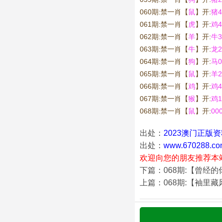
060期:禁一肖
【
鼠
】开:
猪4
061期:禁一肖
【
虎
】开:
鸡4
062期:禁一肖
【
羊
】开:
牛3
063期:禁一肖
【
牛
】开:
龙2
064期:禁一肖
【
狗
】开:
马0
065期:禁一肖
【
鼠
】开:
羊2
066期:禁一肖
【
鸡
】开:
鸡4
067期:禁一肖
【
猴
】开:
鸡1
068期:禁一肖
【
鼠
】开:
00
出处：
2023澳门正版
出处：
www.670288.co
欢迎向您的朋友推荐本
下篇：068期:【曾经
上篇：068期:【袖里