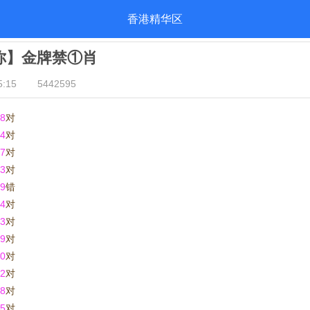
香港精华区
的你】金牌禁①肖
:15
5442595
8
对
4
对
7
对
3
对
9
错
4
对
3
对
9
对
0
对
2
对
8
对
5
对