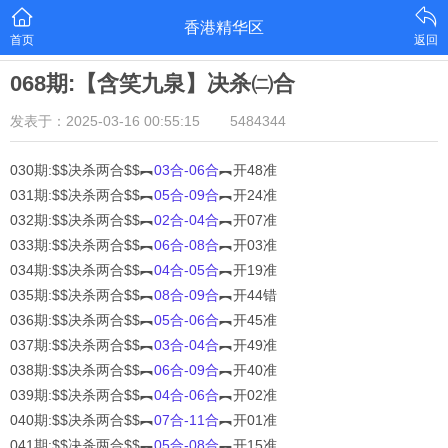
香港精华区
首页
返回
068期:【含笑九泉】决杀㈡合
发表于：2025-03-16 00:55:15
5484344
030期:$$决杀两合$$︻
03合-06合
︻开48准
031期:$$决杀两合$$︻
05合-09合
︻开24准
032期:$$决杀两合$$︻
02合-04合
︻开07准
033期:$$决杀两合$$︻
06合-08合
︻开03准
034期:$$决杀两合$$︻
04合-05合
︻开19准
035期:$$决杀两合$$︻
08合-09合
︻开44错
036期:$$决杀两合$$︻
05合-06合
︻开45准
037期:$$决杀两合$$︻
03合-04合
︻开49准
038期:$$决杀两合$$︻
06合-09合
︻开40准
039期:$$决杀两合$$︻
04合-06合
︻开02准
040期:$$决杀两合$$︻
07合-11合
︻开01准
041期:$$决杀两合$$︻
05合-08合
︻开15准