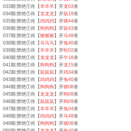
033期:禁绝①肖【
羊羊羊
】开
龙03
准
034期:禁绝①肖【
龙龙龙
】开
鼠19
准
035期:禁绝①肖【
鸡鸡鸡
】开
猪44
准
036期:禁绝①肖【
狗狗狗
】开
鼠43
准
037期:禁绝①肖【
猴猴猴
】开
马49
准
038期:禁绝①肖【
马马马
】开
兔40
准
039期:禁绝①肖【
羊羊羊
】开
蛇02
准
040期:禁绝①肖【
龙龙龙
】开
牛18
准
041期:禁绝①肖【
狗狗狗
】开
龙15
准
042期:禁绝①肖【
鼠鼠鼠
】开
鸡34
准
043期:禁绝①肖【
鸡鸡鸡
】开
兔40
准
044期:禁绝①肖【
狗狗狗
】开
猪08
准
045期:禁绝①肖【
龙龙龙
】开
狗09
准
046期:禁绝①肖【
鼠鼠鼠
】开
狗09
准
047期:禁绝①肖【
羊羊羊
】开
兔04
准
048期:禁绝①肖【
鸡鸡鸡
】开
马49
准
049期:禁绝①肖【
狗狗狗
】开
猪08
准
050期:禁绝①肖【
龙龙龙
】开
兔40
准