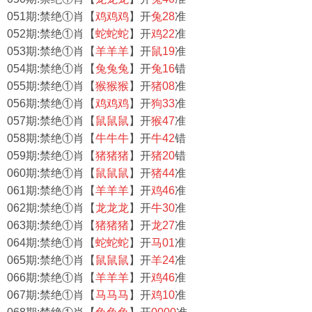
051期:禁绝①肖【
鸡鸡鸡
】开
兔28
准
052期:禁绝①肖【
蛇蛇蛇
】开
鸡22
准
053期:禁绝①肖【
羊羊羊
】开
鼠19
准
054期:禁绝①肖【
兔兔兔
】开
兔16
错
055期:禁绝①肖【
猴猴猴
】开
猪08
准
056期:禁绝①肖【
鸡鸡鸡
】开
狗33
准
057期:禁绝①肖【
鼠鼠鼠
】开
猴47
准
058期:禁绝①肖【
牛牛牛
】开
牛42
错
059期:禁绝①肖【
猪猪猪
】开
猪20
错
060期:禁绝①肖【
鼠鼠鼠
】开
猪44
准
061期:禁绝①肖【
羊羊羊
】开
鸡46
准
062期:禁绝①肖【
龙龙龙
】开
牛30
准
063期:禁绝①肖【
猪猪猪
】开
龙27
准
064期:禁绝①肖【
蛇蛇蛇
】开
马01
准
065期:禁绝①肖【
鼠鼠鼠
】开
羊24
准
066期:禁绝①肖【
羊羊羊
】开
鸡46
准
067期:禁绝①肖【
马马马
】开
鸡10
准