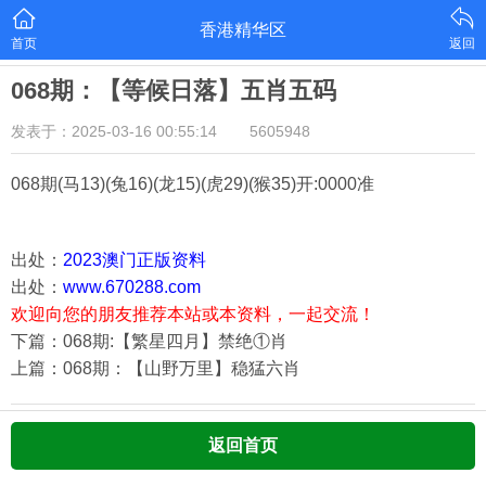
香港精华区
首页
返回
068期：【等候日落】五肖五码
发表于：2025-03-16 00:55:14
5605948
068期
(马13)(兔16)(龙15)(虎29)(猴35)
开:0000准
出处：
2023澳门正版资料
出处：
www.670288.com
欢迎向您的朋友推荐本站或本资料，一起交流！
下篇：068期:【繁星四月】禁绝①肖
上篇：068期：【山野万里】稳猛六肖
返回首页