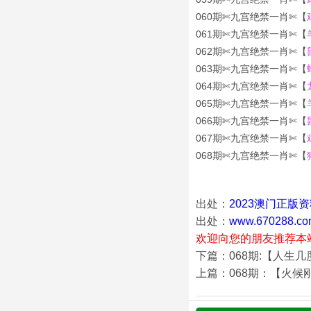
060期✄九宫绝禁一肖✄【
061期✄九宫绝禁一肖✄【
062期✄九宫绝禁一肖✄【
063期✄九宫绝禁一肖✄【
064期✄九宫绝禁一肖✄【
065期✄九宫绝禁一肖✄【
066期✄九宫绝禁一肖✄【
067期✄九宫绝禁一肖✄【
068期✄九宫绝禁一肖✄【
出处：
2023澳门正版
出处：
www.670288.co
欢迎向您的朋友推荐本
下篇：068期:【人生
上篇：068期：【火候