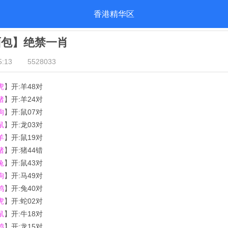
香港精华区
面包】绝禁一肖
:13
5528033
虎
】开:羊48对
猪
】开:羊24对
狗
】开:鼠07对
鼠
】开:龙03对
羊
】开:鼠19对
猪
】开:猪44错
兔
】开:鼠43对
狗
】开:马49对
鸡
】开:兔40对
虎
】开:蛇02对
鼠
】开:牛18对
鸡
】开:龙15对