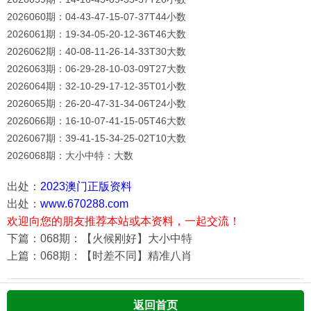
2026060期：04-43-47-15-07-37T44小数
2026061期：19-34-05-20-12-36T46大数
2026062期：40-08-11-26-14-33T30大数
2026063期：06-29-28-10-03-09T27大数
2026064期：32-10-29-17-12-35T01小数
2026065期：26-20-47-31-34-06T24小数
2026066期：16-10-07-41-15-05T46大数
2026067期：39-41-15-34-25-02T10大数
2026068期：大小中特：大数
出处：
2023澳门正版资料
出处：
www.670288.com
欢迎向您的朋友推荐本站或本资料，一起交流！
下篇：068期：【火候刚好】大小中特
上篇：068期：【时差不同】精准八肖
返回首页