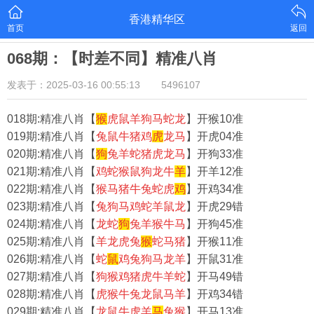
香港精华区
首页
返回
068期：【时差不同】精准八肖
发表于：2025-03-16 00:55:13
5496107
018期:精准八肖【
猴
虎鼠羊狗马蛇龙
】开猴10准
019期:精准八肖【
兔鼠牛猪鸡
虎
龙马
】开虎04准
020期:精准八肖【
狗
兔羊蛇猪虎龙马
】开狗33准
021期:精准八肖【
鸡蛇猴鼠狗龙牛
羊
】开羊12准
022期:精准八肖【
猴马猪牛兔蛇虎
鸡
】开鸡34准
023期:精准八肖【
兔狗马鸡蛇羊鼠龙
】开虎29错
024期:精准八肖【
龙蛇
狗
兔羊猴牛马
】开狗45准
025期:精准八肖【
羊龙虎兔
猴
蛇马猪
】开猴11准
026期:精准八肖【
蛇
鼠
鸡兔狗马龙羊
】开鼠31准
027期:精准八肖【
狗猴鸡猪虎牛羊蛇
】开马49错
028期:精准八肖【
虎猴牛兔龙鼠马羊
】开鸡34错
029期:精准八肖【
龙鼠牛虎羊
马
兔猴
】开马13准