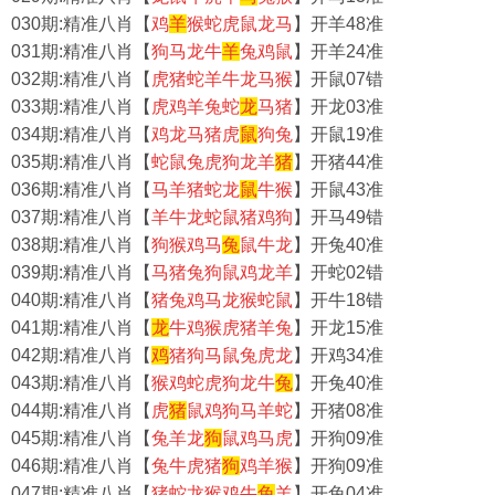
030期:精准八肖【
鸡
羊
猴蛇虎鼠龙马
】开羊48准
031期:精准八肖【
狗马龙牛
羊
兔鸡鼠
】开羊24准
032期:精准八肖【
虎猪蛇羊牛龙马猴
】开鼠07错
033期:精准八肖【
虎鸡羊兔蛇
龙
马猪
】开龙03准
034期:精准八肖【
鸡龙马猪虎
鼠
狗兔
】开鼠19准
035期:精准八肖【
蛇鼠兔虎狗龙羊
猪
】开猪44准
036期:精准八肖【
马羊猪蛇龙
鼠
牛猴
】开鼠43准
037期:精准八肖【
羊牛龙蛇鼠猪鸡狗
】开马49错
038期:精准八肖【
狗猴鸡马
兔
鼠牛龙
】开兔40准
039期:精准八肖【
马猪兔狗鼠鸡龙羊
】开蛇02错
040期:精准八肖【
猪兔鸡马龙猴蛇鼠
】开牛18错
041期:精准八肖【
龙
牛鸡猴虎猪羊兔
】开龙15准
042期:精准八肖【
鸡
猪狗马鼠兔虎龙
】开鸡34准
043期:精准八肖【
猴鸡蛇虎狗龙牛
兔
】开兔40准
044期:精准八肖【
虎
猪
鼠鸡狗马羊蛇
】开猪08准
045期:精准八肖【
兔羊龙
狗
鼠鸡马虎
】开狗09准
046期:精准八肖【
兔牛虎猪
狗
鸡羊猴
】开狗09准
047期:精准八肖【
猪蛇龙猴鸡牛
兔
羊
】开兔04准