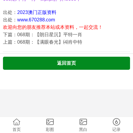
出处：
2023澳门正版资料
出处：
www.670288.com
欢迎向您的朋友推荐本站或本资料，一起交流！
下篇：068期：【朗日星沉】平特一肖
上篇：068期：【满眼春光】⑷肖中特
返回首页
首页
彩图
黑白
记录