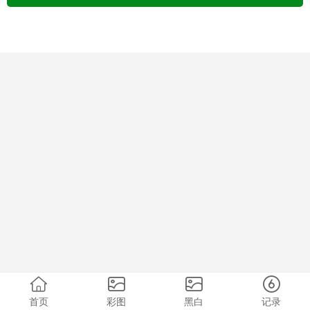
首页
彩图
黑白
记录