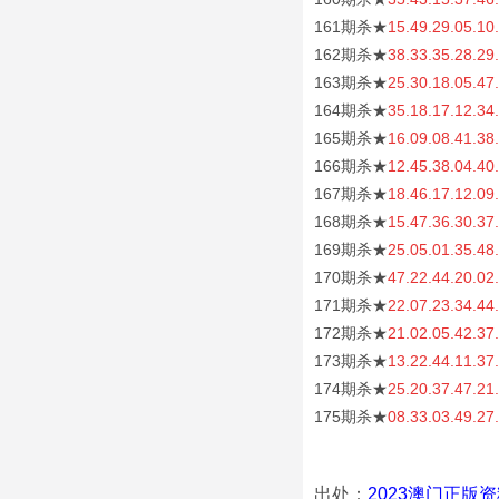
161期杀★
15.49.29.05.10
162期杀★
38.33.35.28.29
163期杀★
25.30.18.05.47
164期杀★
35.18.17.12.34
165期杀★
16.09.08.41.38
166期杀★
12.45.38.04.40
167期杀★
18.46.17.12.09
168期杀★
15.47.36.30.37
169期杀★
25.05.01.35.48
170期杀★
47.22.44.20.02
171期杀★
22.07.23.34.44
172期杀★
21.02.05.42.37
173期杀★
13.22.44.11.37
174期杀★
25.20.37.47.21
175期杀★
08.33.03.49.27
出处：
2023澳门正版