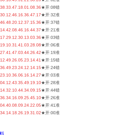
.38.33.47.18.01.08.36
★开:08错
.30.12.46.16.36.47.17
★开:32准
.46.48.20.12.37.15.36
★开:37错
.14.42.08.46.16.44.37
★开:21准
.17.29.12.30.13.03.36
★开:03错
.19.10.31.41.03.28.08
★开:06准
.27.41.47.03.44.26.42
★开:19准
.12.49.26.05.23.14.41
★开:15错
.36.49.23.24.12.14.15
★开:24错
.23.10.36.06.16.14.27
★开:03准
.04.12.43.35.49.19.10
★开:28准
.14.32.10.44.34.09.15
★开:44错
.36.34.16.09.25.45.10
★开:26准
.04.40.08.09.24.22.05
★开:41准
.34.14.18.26.19.31.02
★开:00准
资料