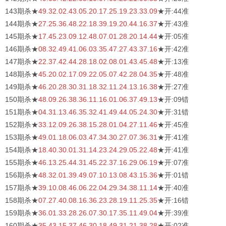
143期杀★
49.32.02.43.05.20.17.25.19.23.33.09
★开:44准
144期杀★
27.25.36.48.22.18.39.19.20.44.16.37
★开:43准
145期杀★
17.45.23.09.12.48.07.01.28.20.14.44
★开:05准
146期杀★
08.32.49.41.06.03.35.47.27.43.37.16
★开:42准
147期杀★
22.37.42.44.28.18.02.08.01.43.45.48
★开:13准
148期杀★
45.20.02.17.09.22.05.07.42.28.04.35
★开:48准
149期杀★
46.20.28.30.31.18.32.11.24.13.16.38
★开:27准
150期杀★
48.09.26.38.36.11.16.01.06.37.49.13
★开:09错
151期杀★
04.31.13.46.35.32.41.49.44.05.24.30
★开:31错
152期杀★
33.12.09.26.38.15.28.01.04.27.11.46
★开:45准
153期杀★
49.01.18.06.03.47.34.30.27.07.36.31
★开:41准
154期杀★
18.40.30.01.31.14.23.24.29.05.22.48
★开:41准
155期杀★
46.13.25.44.31.45.22.37.16.29.06.19
★开:07准
156期杀★
48.32.01.39.49.07.10.13.08.43.15.36
★开:01错
157期杀★
39.10.08.46.06.22.04.29.34.38.11.14
★开:40准
158期杀★
07.27.40.08.16.36.23.28.19.11.25.35
★开:16错
159期杀★
36.01.33.28.26.07.30.17.35.11.49.04
★开:39准
160期杀★
35.43.15.37.46.30.18.49.31.21.38.28
★开:02准