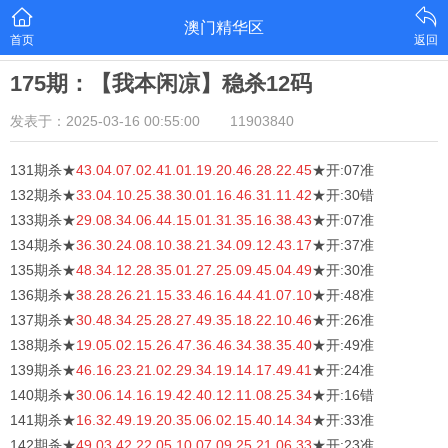
澳门精华区
首页
返回
175期：【我本闲凉】稳杀12码
发表于：2025-03-16 00:55:00
11903840
131期杀★
43.04.07.02.41.01.19.20.46.28.22.45
★开:07准
132期杀★
33.04.10.25.38.30.01.16.46.31.11.42
★开:30错
133期杀★
29.08.34.06.44.15.01.31.35.16.38.43
★开:07准
134期杀★
36.30.24.08.10.38.21.34.09.12.43.17
★开:37准
135期杀★
48.34.12.28.35.01.27.25.09.45.04.49
★开:30准
136期杀★
38.28.26.21.15.33.46.16.44.41.07.10
★开:48准
137期杀★
30.48.34.25.28.27.49.35.18.22.10.46
★开:26准
138期杀★
19.05.02.15.26.47.36.46.34.38.35.40
★开:49准
139期杀★
46.16.23.21.02.29.34.19.14.17.49.41
★开:24准
140期杀★
30.06.14.16.19.42.40.12.11.08.25.34
★开:16错
141期杀★
16.32.49.19.20.35.06.02.15.40.14.34
★开:33准
142期杀★
49.03.42.22.05.10.07.09.25.21.06.33
★开:23准