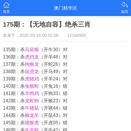
澳门精华区
首页
返回
175期：【无地自容】绝杀三肖
发表于：2025-03-16 00:55:00
12140956
135期：杀
马鼠猴
（开牛30）对
136期：杀
虎鸡龙
（开羊48）对
137期：杀
狗猴龙
（开蛇26）对
138期：杀
鼠虎龙
（开马49）对
139期：杀
虎猪鸡
（开羊24）对
140期：杀
兔猴蛇
（开兔16）错
141期：杀
羊狗鸡
（开狗33）错
142期：杀
龙蛇狗
（开猴23）对
143期：杀
牛猪鼠
（开猪44）错
144期：杀
猴龙羊
（开鼠43）对
145期：杀
猪猴虎
（开虎05）错
146期：杀
牛羊蛇
（开牛42）错