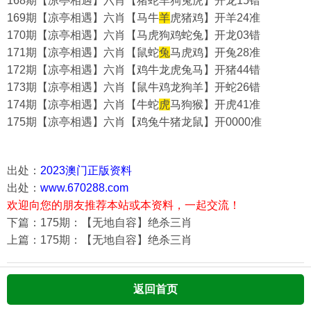
168期【凉亭相遇】六肖【
猪蛇羊
狗兔虎
】
开龙15错
169期【凉亭相遇】六肖【马牛
羊
虎猪鸡】
开羊24准
170期【凉亭相遇】六肖【马虎狗鸡蛇兔】
开龙03错
171期【凉亭相遇】六肖【鼠蛇
兔
马虎鸡】
开兔28准
172期【凉亭相遇】六肖【鸡牛龙虎兔马】
开猪44错
173期【凉亭相遇】六肖【鼠牛鸡龙狗羊】
开蛇26错
174期【凉亭相遇】六肖【牛蛇
虎
马狗猴】
开虎41准
175期【凉亭相遇】六肖【鸡兔牛猪龙鼠】
开0000准
出处：
2023澳门正版资料
出处：
www.670288.com
欢迎向您的朋友推荐本站或本资料，一起交流！
下篇：175期：【无地自容】绝杀三肖
上篇：175期：【无地自容】绝杀三肖
返回首页