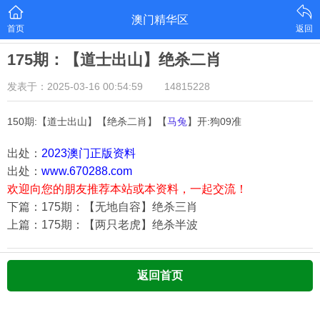
澳门精华区
首页
返回
175期：【道士出山】绝杀二肖
发表于：2025-03-16 00:54:59
14815228
150期:【道士出山】【绝杀二肖】【
马兔
】开:狗09准
出处：
2023澳门正版资料
出处：
www.670288.com
欢迎向您的朋友推荐本站或本资料，一起交流！
下篇：175期：【无地自容】绝杀三肖
上篇：175期：【两只老虎】绝杀半波
返回首页