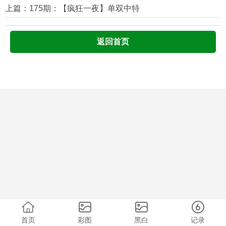
上篇：175期：【疯狂一夜】单双中特
返回首页
首页
彩图
黑白
记录