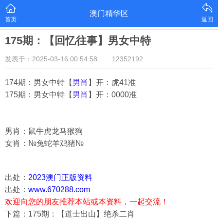
澳门精华区
首页
返回
175期：【回忆往事】男女中特
发表于：2025-03-16 00:54:58
12352192
174期：男女中特【
男
肖
】开：虎41准
175期：男女中特【
男
肖
】开：0000准
男肖：鼠牛虎龙马猴狗
女肖：№兔蛇羊鸡猪№
出处：
2023澳门正版资料
出处：
www.670288.com
欢迎向您的朋友推荐本站或本资料，一起交流！
下篇：175期：【道士出山】绝杀二肖