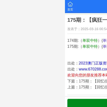
首页
175期：【疯狂
发表于：2025-03-16 00:54
174期:（
单双中特
）{
单
175期:（
单双中特
）{
单
出处：
2023澳门正版
出处：
www.670288.co
欢迎向您的朋友推荐本
下篇：175期：【回忆
上篇：175期：【回忆