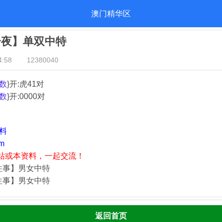
澳门精华区
一夜】单双中特
:58
12380040
数
}开:虎41对
数
}开:0000对
资料
m
站或本资料，一起交流！
往事】男女中特
往事】男女中特
返回首页