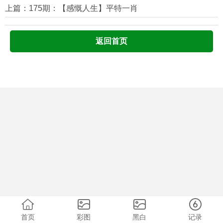
上篇：175期：【感慨人生】平特一肖
返回首页
首页
彩图
黑白
记录