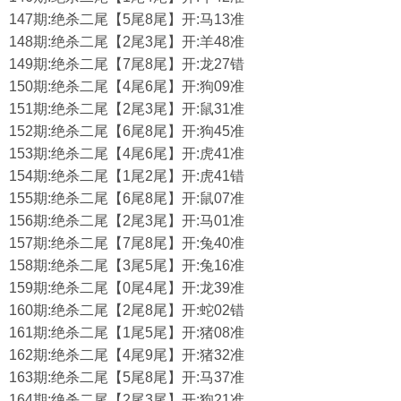
147期:绝杀二尾【5尾8尾】开:马13准
148期:绝杀二尾【2尾3尾】开:羊48准
149期:绝杀二尾【7尾8尾】开:龙27错
150期:绝杀二尾【4尾6尾】开:狗09准
151期:绝杀二尾【2尾3尾】开:鼠31准
152期:绝杀二尾【6尾8尾】开:狗45准
153期:绝杀二尾【4尾6尾】开:虎41准
154期:绝杀二尾【1尾2尾】开:虎41错
155期:绝杀二尾【6尾8尾】开:鼠07准
156期:绝杀二尾【2尾3尾】开:马01准
157期:绝杀二尾【7尾8尾】开:兔40准
158期:绝杀二尾【3尾5尾】开:兔16准
159期:绝杀二尾【0尾4尾】开:龙39准
160期:绝杀二尾【2尾8尾】开:蛇02错
161期:绝杀二尾【1尾5尾】开:猪08准
162期:绝杀二尾【4尾9尾】开:猪32准
163期:绝杀二尾【5尾8尾】开:马37准
164期:绝杀二尾【2尾3尾】开:狗21准