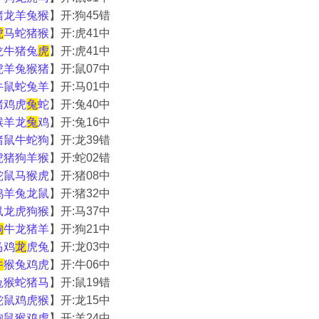
猪龙羊兔猴
】开:狗45错
虎
马蛇猪猴
】开:虎41中
龙牛猪兔
虎
】开:虎41中
虎羊兔猴猪
】开:鼠07中
牛鼠蛇兔羊
】开:马01中
猪鸡虎
兔
蛇
】开:兔40中
猴羊龙
兔
鸡
】开:兔16中
猪鼠牛蛇狗
】开:龙39错
虎猪狗羊猴
】开:蛇02错
蛇鼠马猴虎
】开:猪08中
鸡羊兔龙鼠
】开:猪32中
鼠龙虎狗猴
】开:马37中
狗
牛龙猪羊
】开:狗21中
马鸡
龙
虎兔
】开:龙03中
牛
猴兔鸡虎
】开:牛06中
兔猴蛇猪马
】开:鼠19错
蛇鼠鸡虎猴
】开:龙15中
狗鼠猴鸡虎
】开:羊24中