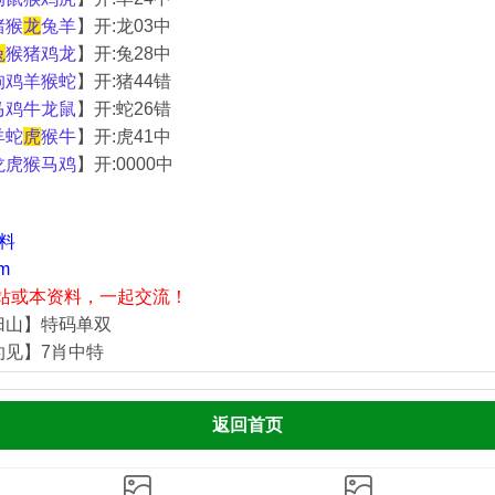
猪猴
龙
兔羊
】开:龙03中
兔
猴猪鸡龙
】开:兔28中
狗鸡羊猴蛇
】开:猪44错
马鸡牛龙鼠
】开:蛇26错
羊蛇
虎
猴牛
】开:虎41中
龙虎猴马鸡
】开:0000中
资料
m
站或本资料，一起交流！
归山】特码单双
灼见】7肖中特
返回首页