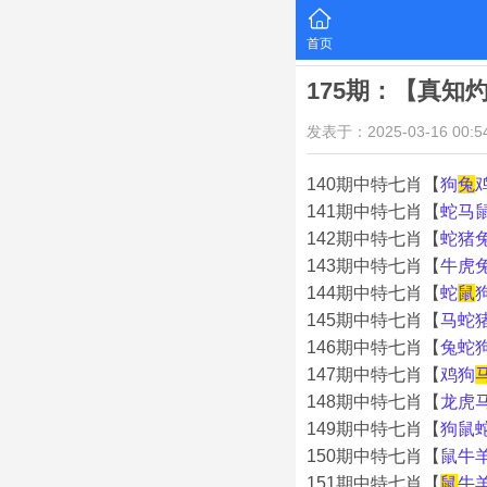
首页
175期：【真知
发表于：2025-03-16 00:54
140期中特七肖【
狗
兔
141期中特七肖【
蛇马
142期中特七肖【
蛇猪
143期中特七肖【
牛虎
144期中特七肖【
蛇
鼠
145期中特七肖【
马蛇
146期中特七肖【
兔蛇
147期中特七肖【
鸡狗
148期中特七肖【
龙虎
149期中特七肖【
狗鼠
150期中特七肖【
鼠牛
151期中特七肖【
鼠
牛