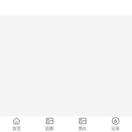
首页
彩图
黑白
记录