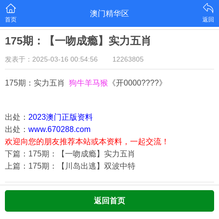
澳门精华区
首页
返回
175期：【一吻成瘾】实力五肖
发表于：2025-03-16 00:54:56
12263805
175期：实力五肖
狗牛羊马猴
《开0000????》
出处：
2023澳门正版资料
出处：
www.670288.com
欢迎向您的朋友推荐本站或本资料，一起交流！
下篇：175期：【一吻成瘾】实力五肖
上篇：175期：【川岛出逃】双波中特
返回首页