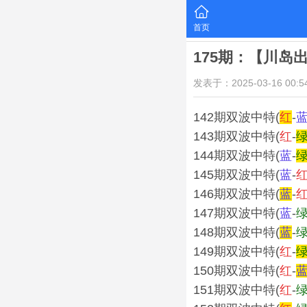
首页
175期：【川岛
发表于：2025-03-16 00:54
142期双波中特(
红
-
143期双波中特(
红
-
144期双波中特(
蓝
-
145期双波中特(
蓝
-
146期双波中特(
蓝
-
147期双波中特(
蓝
-
148期双波中特(
蓝
-
149期双波中特(
红
-
150期双波中特(
红
-
151期双波中特(
红
-