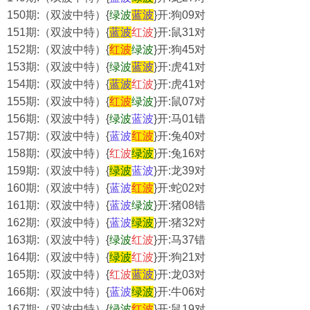
150期:（双波中特）{
绿
波
蓝
波
}开:狗09对
151期:（双波中特）{
蓝
波
红
波
}开:鼠31对
152期:（双波中特）{
红
波
绿
波
}开:狗45对
153期:（双波中特）{
绿
波
蓝
波
}开:虎41对
154期:（双波中特）{
蓝
波
红
波
}开:虎41对
155期:（双波中特）{
红
波
绿
波
}开:鼠07对
156期:（双波中特）{
绿
波
蓝
波
}开:马01错
157期:（双波中特）{
蓝
波
红
波
}开:兔40对
158期:（双波中特）{
红
波
绿
波
}开:兔16对
159期:（双波中特）{
绿
波
蓝
波
}开:龙39对
160期:（双波中特）{
蓝
波
红
波
}开:蛇02对
161期:（双波中特）{
蓝
波
绿
波
}开:猪08错
162期:（双波中特）{
蓝
波
绿
波
}开:猪32对
163期:（双波中特）{
绿
波
红
波
}开:马37错
164期:（双波中特）{
绿
波
红
波
}开:狗21对
165期:（双波中特）{
红
波
蓝
波
}开:龙03对
166期:（双波中特）{
蓝
波
绿
波
}开:牛06对
167期:（双波中特）{
绿
波
红
波
}开:鼠19对