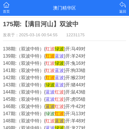
澳门精华区
首页
返回
175期:【满目河山】双波中
发表于：2025-03-16 00:54:55
12231175
138期:（双波中特）{
红
波
绿
波
}开:马49对
139期:（双波中特）{
红
波
蓝
波
}开:羊24对
140期:（双波中特）{
红
波
绿
波
}开:兔16对
141期:（双波中特）{
红
波
蓝
波
}开:狗33错
142期:（双波中特）{
红
波
蓝
波
}开:猴23对
143期:（双波中特）{
绿
波
蓝
波
}开:猪44对
144期:（双波中特）{
蓝
波
红
波
}开:鼠43错
145期:（双波中特）{
蓝
波
红
波
}开:虎05错
146期:（双波中特）{
蓝
波
红
波
}开:牛42对
147期:（双波中特）{
绿
波
红
波
}开:马13对
148期:（双波中特）{
红
波
蓝
波
}开:羊48对
149期:（双波中特）{
蓝
波
绿
波
}开:龙27对