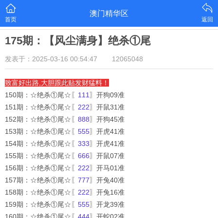
澳门精华区
首页
返回
175期：【风尘满身】绝杀①尾
发表于：2025-03-16 00:54:47
12065048
致富好出路,大胆跟此贴发财猛料！
150期：☆绝杀①尾☆〖
111
〗开狗09准
151期：☆绝杀①尾☆〖
222
〗开鼠31准
152期：☆绝杀①尾☆〖
888
〗开狗45准
153期：☆绝杀①尾☆〖
555
〗开虎41准
154期：☆绝杀①尾☆〖
333
〗开虎41准
155期：☆绝杀①尾☆〖
666
〗开鼠07准
156期：☆绝杀①尾☆〖
222
〗开马01准
157期：☆绝杀①尾☆〖
777
〗开兔40准
158期：☆绝杀①尾☆〖
222
〗开兔16准
159期：☆绝杀①尾☆〖
555
〗开龙39准
160期：☆绝杀①尾☆〖
444
〗开蛇02准