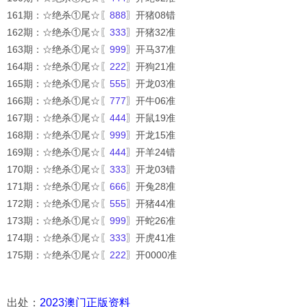
161期：☆绝杀①尾☆〖
888
〗开猪08错
162期：☆绝杀①尾☆〖
333
〗开猪32准
163期：☆绝杀①尾☆〖
999
〗开马37准
164期：☆绝杀①尾☆〖
222
〗开狗21准
165期：☆绝杀①尾☆〖
555
〗开龙03准
166期：☆绝杀①尾☆〖
777
〗开牛06准
167期：☆绝杀①尾☆〖
444
〗开鼠19准
168期：☆绝杀①尾☆〖
999
〗开龙15准
169期：☆绝杀①尾☆〖
444
〗开羊24错
170期：☆绝杀①尾☆〖
333
〗开龙03错
171期：☆绝杀①尾☆〖
666
〗开兔28准
172期：☆绝杀①尾☆〖
555
〗开猪44准
173期：☆绝杀①尾☆〖
999
〗开蛇26准
174期：☆绝杀①尾☆〖
333
〗开虎41准
175期：☆绝杀①尾☆〖
222
〗开0000准
出处：
2023澳门正版资料