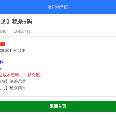
澳门精华区
一见】稳杀5码
:45
15418411
民！
.28.30
】开:21中
资料
m
站或本资料，一起交流！
满身】绝杀①尾
头儿】绝杀两肖
返回首页