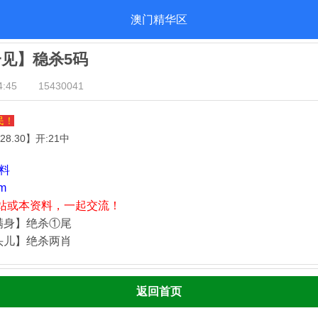
澳门精华区
一见】稳杀5码
:45
15430041
民！
.28.30
】开:21中
资料
m
站或本资料，一起交流！
满身】绝杀①尾
头儿】绝杀两肖
返回首页