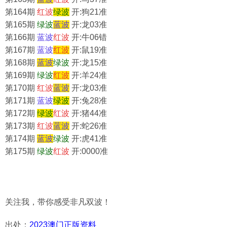
第164期
红波
绿
波
开:狗21准
第165期
绿
波
蓝
波
开:龙03准
第166期
蓝
波
红波
开:牛06错
第167期
蓝
波
红波
开:鼠19准
第168期
蓝
波
绿
波
开:龙15准
第169期
绿
波
红波
开:羊24准
第170期
红波
蓝
波
开:龙03准
第171期
蓝
波
绿
波
开:兔28准
第172期
绿
波
红波
开:猪44准
第173期
红波
蓝
波
开:蛇26准
第174期
蓝
波
绿
波
开:虎41准
第175期
绿
波
红波
开:0000准
关注我，带你感受非凡双波！
出处：
2023澳门正版资料